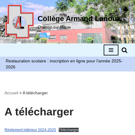
Aller
Collège Armand Lanoux
au
Champs-sur-Marne
contenu
Restauration scolaire : inscription en ligne pour l’année 2025-
2026
Accueil
>
A télécharger
A télécharger
Règlement intérieur 2024-2025
Télécharger