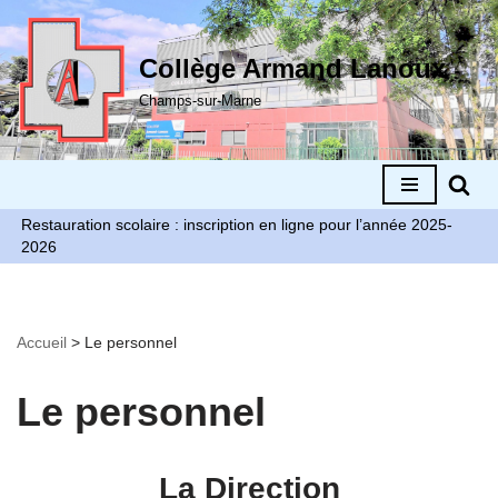
Aller
Collège Armand Lanoux
au
Champs-sur-Marne
contenu
Restauration scolaire : inscription en ligne pour l’année 2025-
2026
Accueil
>
Le personnel
Le personnel
La Direction