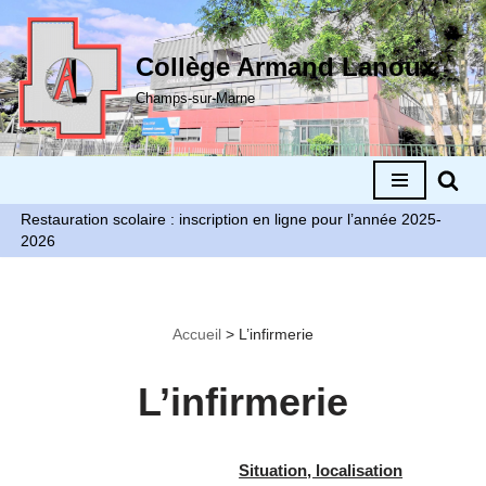
Aller
Collège Armand Lanoux
au
Champs-sur-Marne
contenu
Restauration scolaire : inscription en ligne pour l’année 2025-
2026
Accueil
>
L’infirmerie
L’infirmerie
Situation, localisation