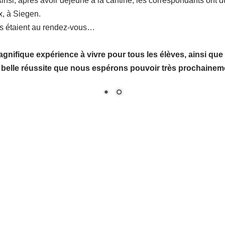
JOUR 2 : découverte de Paris
(suite)
nt des
germanistes de 3ème
qui ont accompagné leurs corresp
t commencé par une visite libre de l’
Eglise de la Madeleine
, don
les surprendre.
diatrices à
Europa Expérience
, un lieu d’exposition avec un 
tionnement des institutions européennes et se familiariser avec l
ire sur les institutions de l’Union européenne.​
pe a passé l’après-midi. D’abord, il y a eu une visite libre de la
lles, les élèves ont apprécié leur quartier-libre dans les rues a
ou encore se restaurer de crêpes et de macarons !