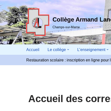
Aller
Collège Armand La
au
contenu
Champs-sur-Marne
Accueil
Le collège
L’enseignement
Restauration scolaire : inscription en ligne pou
Accueil des corr