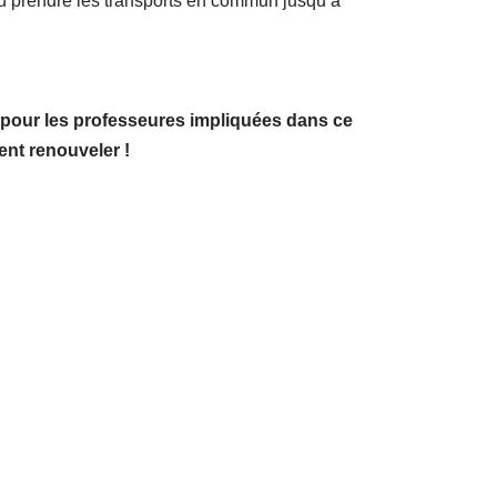
ondants.
t l’architecture néo-classique ressemblant à un
parcours multimédia. Cela a permis aux élèves
es personnalités qui les font vivre. Ils ont
basilique du Sacré Coeur
, puis découverte de
djacentes de la place du Tertre et ont pu acheter