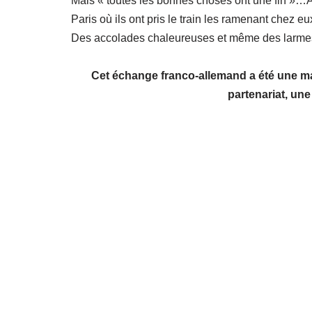
​Pour cette 2ème journée de visite à Paris, ce so
Après être passé devant l’
opéra Garnier
, ils on
temple de la Grèce Antique, a eu de quoi un peu 
Ensuite, tout le groupe a été accueilli par des mé
français et allemands de mieux comprendre le fonc
également pu, sur place, répondre à un questionna
C’est dans le quartier de
Montmartre
que le grou
la
place du Tertre
. Après ces découvertes culture
des cadeaux-souvenirs « typiquement français » 