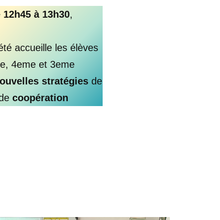
e 12h45 à 13h30
,
iété accueille les élèves
e, 4eme et 3eme
ouvelles stratégies
de
 de
coopération