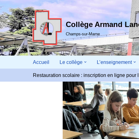
Aller
Collège Armand La
au
contenu
Champs-sur-Marne
Accueil
Le collège
L’enseignement
Restauration scolaire : inscription en ligne pou