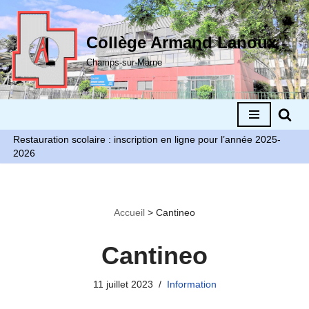
Aller
Collège Armand Lanoux
au
Champs-sur-Marne
contenu
Restauration scolaire : inscription en ligne pour l’année 2025-
2026
Accueil
>
Cantineo
Cantineo
11 juillet 2023
Information