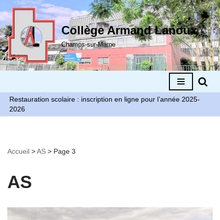
Aller
Collège Armand Lanoux
au
Champs-sur-Marne
contenu
Restauration scolaire : inscription en ligne pour l’année 2025-
2026
Accueil
>
AS
>
Page 3
AS