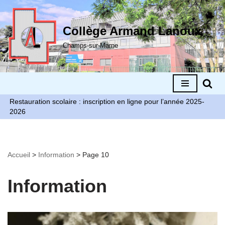
Aller
Collège Armand Lanoux
au
Champs-sur-Marne
contenu
Restauration scolaire : inscription en ligne pour l’année 2025-
2026
Accueil
>
Information
>
Page 10
Information