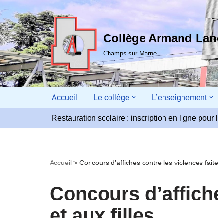
Aller
Collège Armand La
au
contenu
Champs-sur-Marne
Accueil
Le collège
L’enseignement
Restauration scolaire : inscription en ligne pou
Accueil
>
Concours d’affiches contre les violences fait
Concours d’affich
et aux filles