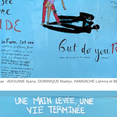
ée par : ADOUANE Ilyana, DOMINIQUE Maëlys, HAMDACHE Lahnna et 