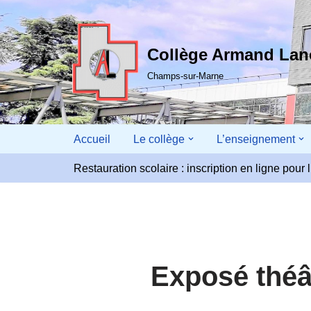
Aller
Collège Armand La
au
contenu
Champs-sur-Marne
Accueil
Le collège
L’enseignement
Restauration scolaire : inscription en ligne pou
Exposé théât