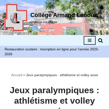
Aller
Collège Armand Lanoux
au
Champs-sur-Marne
contenu
Restauration scolaire : inscription en ligne pour l’année 2025-
2026
Accueil
>
Jeux paralympiques : athlétisme et volley assis
Jeux paralympiques :
athlétisme et volley