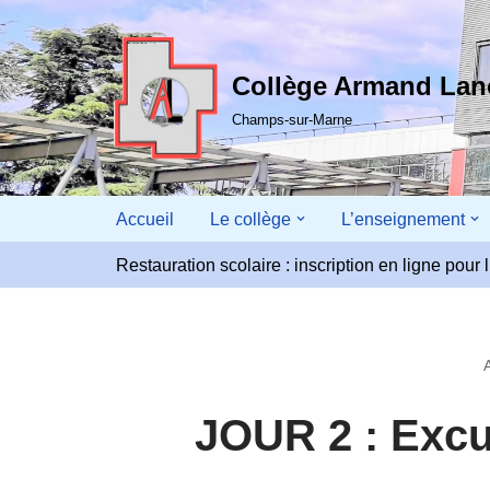
Aller
Collège Armand La
au
contenu
Champs-sur-Marne
Accueil
Le collège
L’enseignement
Restauration scolaire : inscription en ligne pou
JOUR 2 : Excu