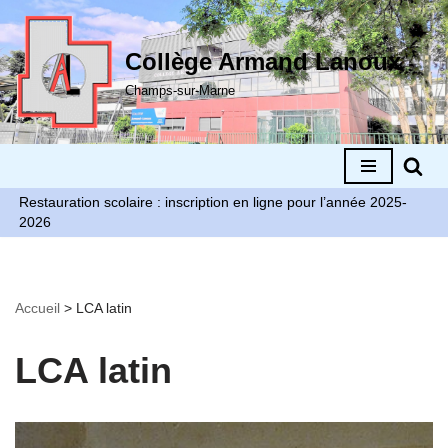
Aller
Collège Armand Lanoux
au
Champs-sur-Marne
contenu
Restauration scolaire : inscription en ligne pour l’année 2025-
2026
Accueil
>
LCA latin
LCA latin