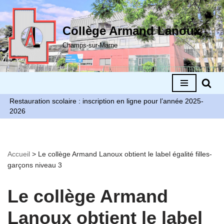
Aller
Collège Armand Lanoux
au
Champs-sur-Marne
contenu
Restauration scolaire : inscription en ligne pour l’année 2025-
2026
Accueil
>
Le collège Armand Lanoux obtient le label égalité filles-
garçons niveau 3
Le collège Armand
Lanoux obtient le label