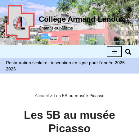
Aller
Collège Armand Lanoux
au
Champs-sur-Marne
contenu
Restauration scolaire : inscription en ligne pour l’année 2025-
2026
Accueil
>
Les 5B au musée Picasso
Les 5B au musée
Picasso