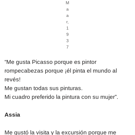
M
a
a
r,
1
9
3
7
“Me gusta Picasso porque es pintor
rompecabezas porque ¡él pinta el mundo al
revés!
Me gustan todas sus pinturas.
Mi cuadro preferido la pintura con su mujer”.
Assia
Me gustó la visita y la excursión porque me