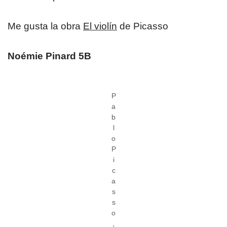
Me gusta la obra
El violín
de Picasso
Noémie Pinard 5B
P
a
b
l
o
P
i
c
a
s
s
o
,