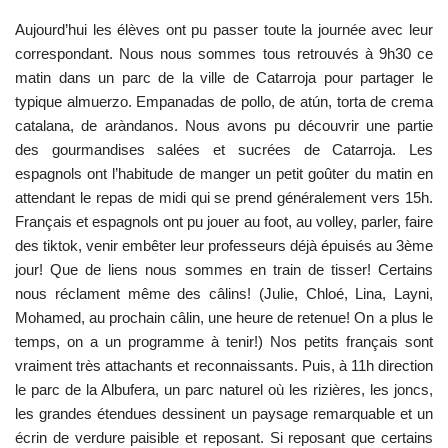
Aujourd’hui les élèves ont pu passer toute la journée avec leur
correspondant. Nous nous sommes tous retrouvés à 9h30 ce
matin dans un parc de la ville de Catarroja pour partager le
typique almuerzo. Empanadas de pollo, de atún, torta de crema
catalana, de aràndanos. Nous avons pu découvrir une partie
des gourmandises salées et sucrées de Catarroja. Les
espagnols ont l’habitude de manger un petit goûter du matin en
attendant le repas de midi qui se prend généralement vers 15h.
Français et espagnols ont pu jouer au foot, au volley, parler, faire
des tiktok, venir embêter leur professeurs déjà épuisés au 3ème
jour! Que de liens nous sommes en train de tisser! Certains
nous réclament même des câlins! (Julie, Chloé, Lina, Layni,
Mohamed, au prochain câlin, une heure de retenue! On a plus le
temps, on a un programme à tenir!) Nos petits français sont
vraiment très attachants et reconnaissants. Puis, à 11h direction
le parc de la Albufera, un parc naturel où les rizières, les joncs,
les grandes étendues dessinent un paysage remarquable et un
écrin de verdure paisible et reposant. Si reposant que certains