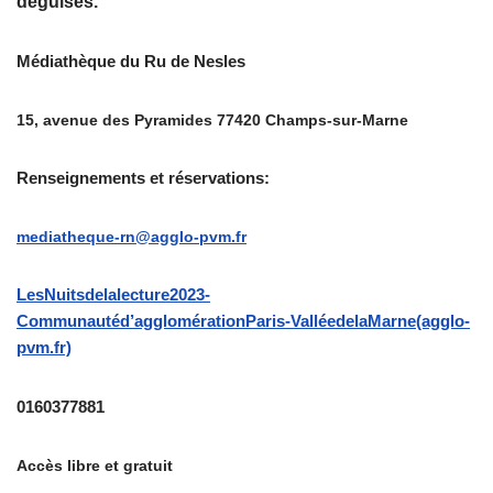
déguisés.
Médiathèque
du
Ru
de
Nesles
15, avenue des Pyramides 77420 Champs-sur-Marne
Renseignements
et
réservations
:
mediatheque-rn@agglo-pvm.fr
LesNuitsdelalecture2023-
Communautéd’agglomérationParis-ValléedelaMarne(agglo-
pvm.fr)
01
60
37
78
81
Accès libre et gratuit