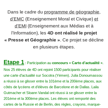
Dans le cadre du
programme de géographie,
d’EMC
(Enseignement Moral et Civique)
et
d’EMI
(Enseignement aux Médias et à
l’Information), les
4D ont réalisé le projet
« Presse et Géographie »
. Ce projet se décline
en plusieurs étapes.
Etape 1
: Participation au
concours « Carto d’actualité »
.
Nos 25 élèves de 4D ont rejoint 1500 participants pour réaliser
une carte d’actualité sur Socotra (Yémen). Julia Donoumassou
a réussi à se glisser entre la 101
ème
et la 200
ème
places, aux
côtés de lycéens et d’élèves de Barcelone et de Dallas. Laila
Gutmacher et Sloann Vandal ont réussi à se glisser entre la
201
ème
et la 300
ème
places. Les élèves ont remporté des
cartes de la Russie et de Berlin, des règles, crayons, marque-