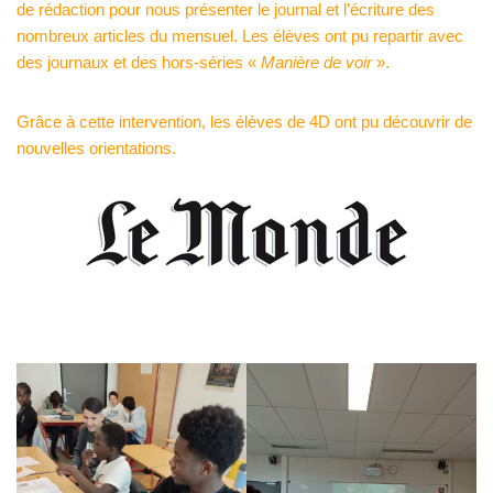
de rédaction pour nous présenter le journal et l’écriture des
nombreux articles du mensuel. Les élèves ont pu repartir avec
des journaux et des hors-séries «
Manière de voir
».
Grâce à cette intervention, les élèves de 4D ont pu découvrir de
nouvelles orientations.