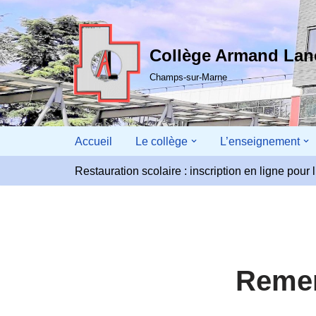
Aller
Collège Armand La
au
contenu
Champs-sur-Marne
Accueil
Le collège
L’enseignement
Restauration scolaire : inscription en ligne pou
Remer