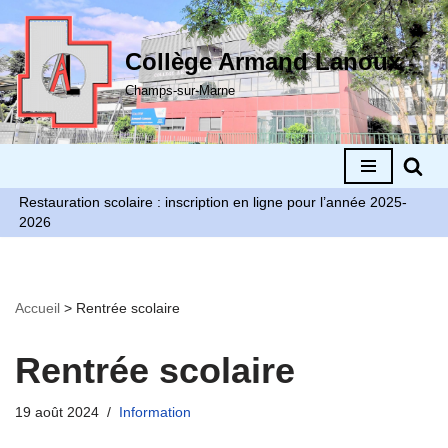
Aller
Collège Armand Lanoux
au
Champs-sur-Marne
contenu
Restauration scolaire : inscription en ligne pour l’année 2025-
2026
Accueil
>
Rentrée scolaire
Rentrée scolaire
19 août 2024
Information