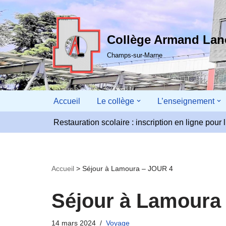
Aller
Collège Armand La
au
contenu
Champs-sur-Marne
Accueil
Le collège
L’enseignement
Restauration scolaire : inscription en ligne pou
Accueil
>
Séjour à Lamoura – JOUR 4
Séjour à Lamoura
14 mars 2024
Voyage