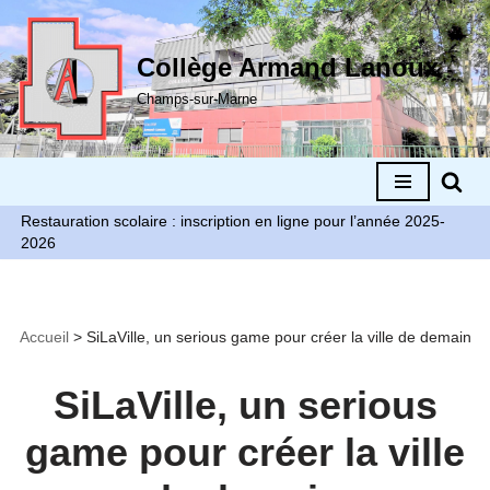
Aller
Collège Armand Lanoux
au
Champs-sur-Marne
contenu
Restauration scolaire : inscription en ligne pour l’année 2025-
2026
Accueil
>
SiLaVille, un serious game pour créer la ville de demain
SiLaVille, un serious
game pour créer la ville