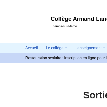
Aller
Collège Armand La
au
contenu
Champs-sur-Marne
Accueil
Le collège
L’enseignement
Restauration scolaire : inscription en ligne pou
Sorti