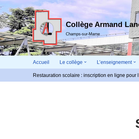
Aller
Collège Armand La
au
contenu
Champs-sur-Marne
Accueil
Le collège
L’enseignement
Restauration scolaire : inscription en ligne pou