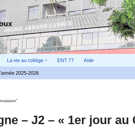
noux
La vie au collège
ENT 77
Aide
r l’année 2025-2026
ymnasium”
ne – J2 – « 1er jour a