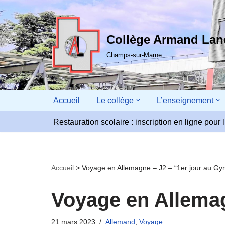
Aller
Collège Armand La
au
contenu
Champs-sur-Marne
Accueil
Le collège
L’enseignement
Restauration scolaire : inscription en ligne pou
Accueil
>
Voyage en Allemagne – J2 – “1er jour au G
Voyage en Allemag
21 mars 2023
Allemand
,
Voyage