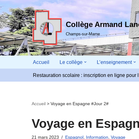
Aller
Collège Armand La
au
contenu
Champs-sur-Marne
Accueil
Le collège
L’enseignement
Restauration scolaire : inscription en ligne pou
Accueil
>
Voyage en Espagne #Jour 2#
Voyage en Espagn
21 mars 2023
Espagnol
,
Information
,
Voyage