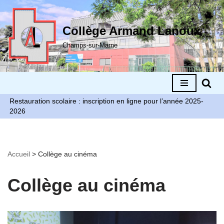
Aller
Collège Armand Lanoux
au
Champs-sur-Marne
contenu
Restauration scolaire : inscription en ligne pour l’année 2025-
2026
Accueil
>
Collège au cinéma
Collège au cinéma