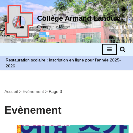
Aller
Collège Armand Lanoux
au
Champs-sur-Marne
contenu
Restauration scolaire : inscription en ligne pour l’année 2025-
2026
Accueil
>
Evènement
>
Page 3
Evènement