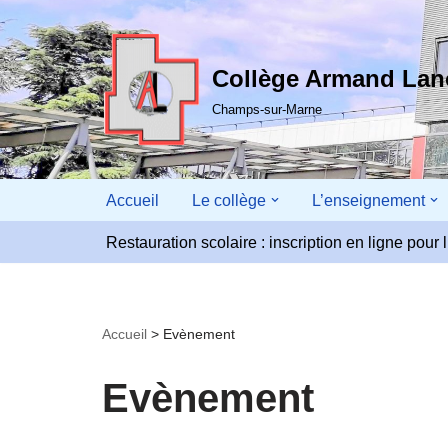
Aller
Collège Armand La
au
contenu
Champs-sur-Marne
Accueil
Le collège
L’enseignement
Restauration scolaire : inscription en ligne pou
Accueil
>
Evènement
Evènement