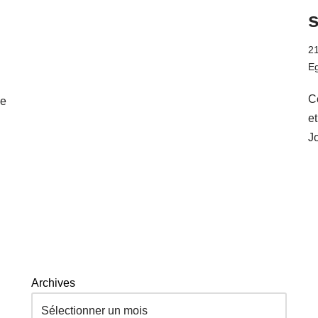
21
Eg
Ce
de
e
J
Archives