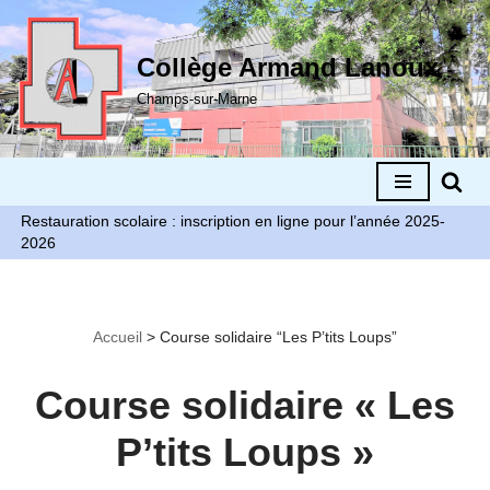
Aller
Collège Armand Lanoux
au
Champs-sur-Marne
contenu
Restauration scolaire : inscription en ligne pour l’année 2025-
2026
Accueil
>
Course solidaire “Les P’tits Loups”
Course solidaire « Les
P’tits Loups »