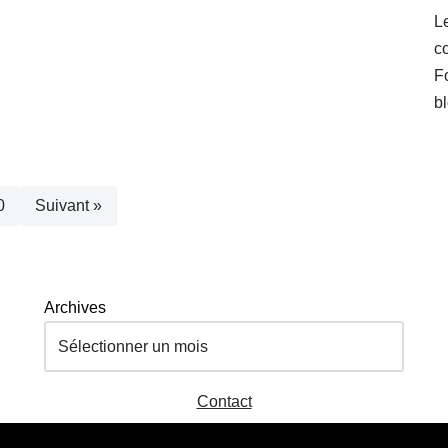
L
c
F
b
0
Suivant »
Archives
Contact