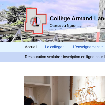
Aller
Collège Armand La
au
contenu
Champs-sur-Marne
Accueil
Le collège
L’enseignement
Restauration scolaire : inscription en ligne pou