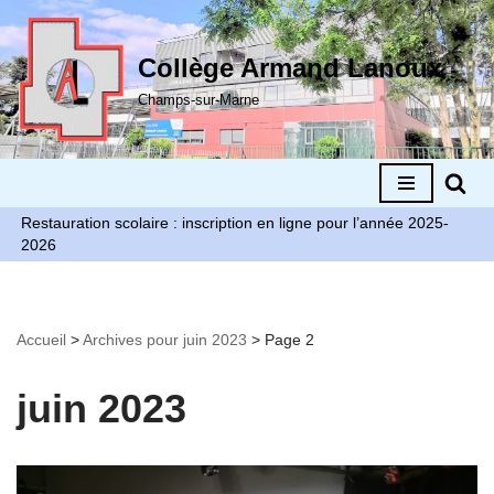
Aller
Collège Armand Lanoux
au
Champs-sur-Marne
contenu
Restauration scolaire : inscription en ligne pour l’année 2025-
2026
Accueil
>
Archives pour juin 2023
>
Page 2
juin 2023