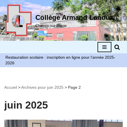
Aller
Collège Armand Lanoux
au
Champs-sur-Marne
contenu
Restauration scolaire : inscription en ligne pour l’année 2025-
2026
Accueil
>
Archives pour juin 2025
>
Page 2
juin 2025