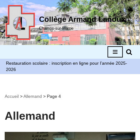
Aller
Collège Armand Lanoux
au
Champs-sur-Marne
contenu
Restauration scolaire : inscription en ligne pour l’année 2025-
2026
Accueil
>
Allemand
>
Page 4
Allemand