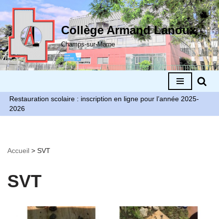
Aller
Collège Armand Lanoux
au
Champs-sur-Marne
contenu
Restauration scolaire : inscription en ligne pour l’année 2025-
2026
Accueil
>
SVT
SVT