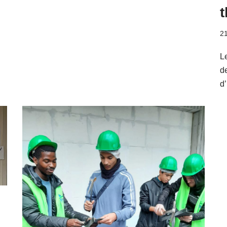
21
L
d
d