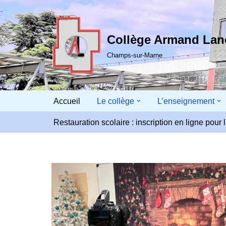
Aller
Collège Armand La
au
contenu
Champs-sur-Marne
Accueil
Le collège
L’enseignement
Restauration scolaire : inscription en ligne pou