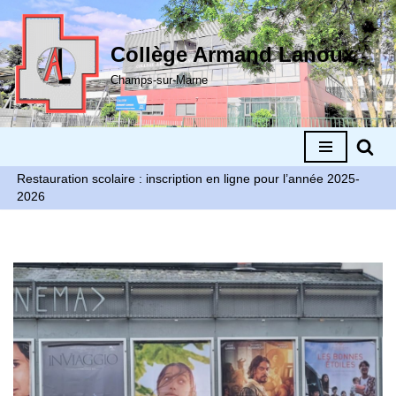
Aller
Collège Armand Lanoux
au
Champs-sur-Marne
contenu
Restauration scolaire : inscription en ligne pour l’année 2025-
2026