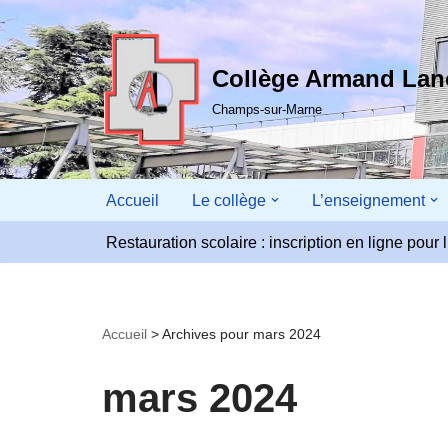
Aller
Collège Armand La
au
contenu
Champs-sur-Marne
Accueil
Le collège
L’enseignement
Restauration scolaire : inscription en ligne pou
Accueil
>
Archives pour mars 2024
mars 2024