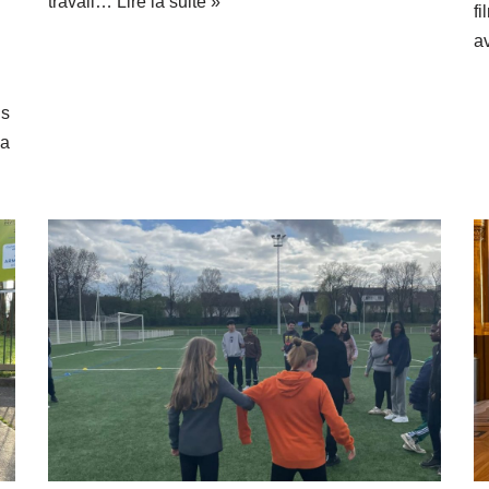
travail…
Lire la suite »
f
a
is
la